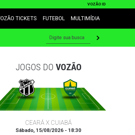
VOZÃO ID
VOZÃO TICKETS
FUTEBOL
MULTIMÍDIA
JOGOS DO
VOZÃO
CEARÁ X CUIABÁ
Sábado, 15/08/2026 - 18:30
Ter