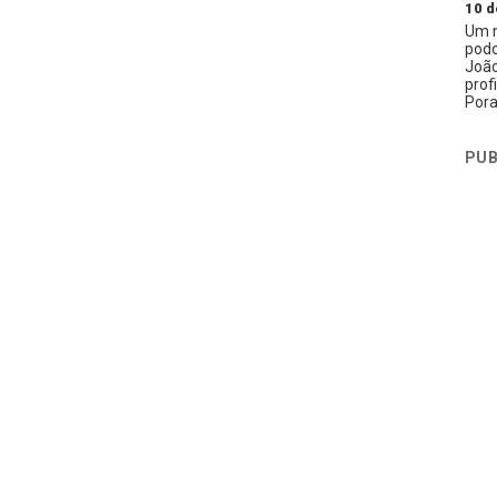
10 d
Um n
podc
João
prof
Pora
PUB