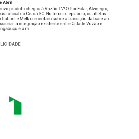
e Abril
ovo produto chegou à Vozão TV! O PodFalar, Alvinegro,
ast oficial do Ceará SC. No terceiro episódio, os atletas
 Gabriel e Melk comentam sobre a transição da base ao
issional, a integração existente entre Cidade Vozão e
ngabuçu e o m
LICIDADE