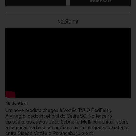
INGRESSO
VOZÃO
TV
10 de Abril
Um novo produto chegou à Vozão TV! O PodFalar,
Alvinegro, podcast oficial do Ceará SC. No terceiro
episódio, os atletas João Gabriel e Melk comentam sobre
a transição da base ao profissional, a integração existente
entre Cidade Vozão e Porangabuçu e o m