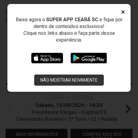
×
Participe das nossas promoções, clique
AQUI
e
Baixe agora o
SUPER APP CEARÁ SC
e fique por
faça seu cadastro.
dentro de conteúdos exclusivos!
Clique nos links abaixo e faça parte dessa
JOGOS DO
VOZÃO
experiência:
NÃO MOSTRAR NOVAMENTE
CEARÁ X CUIABÁ
Sábado, 15/08/2026 - 18:30
Presidente Vargas - Capital/CE
Campeonato Brasileiro • 2º Turno • 22 ª Rodada
MAIS INFORMAÇÕES
COMPRE AQUI SEU