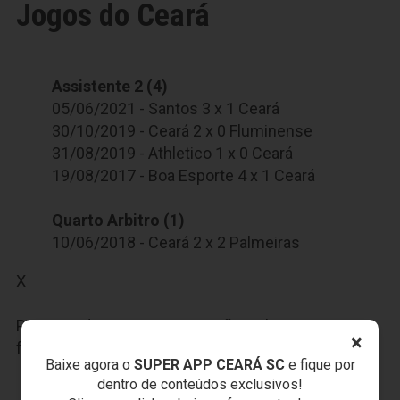
Jogos do Ceará
Assistente 2 (4)
05/06/2021 - Santos 3 x 1 Ceará
30/10/2019 - Ceará 2 x 0 Fluminense
31/08/2019 - Athletico 1 x 0 Ceará
19/08/2017 - Boa Esporte 4 x 1 Ceará
Quarto Arbitro (1)
10/06/2018 - Ceará 2 x 2 Palmeiras
X
Participe das nossas promoções, clique
AQUI
e
×
faça seu cadastro.
Baixe agora o
SUPER APP CEARÁ SC
e fique por
dentro de conteúdos exclusivos!