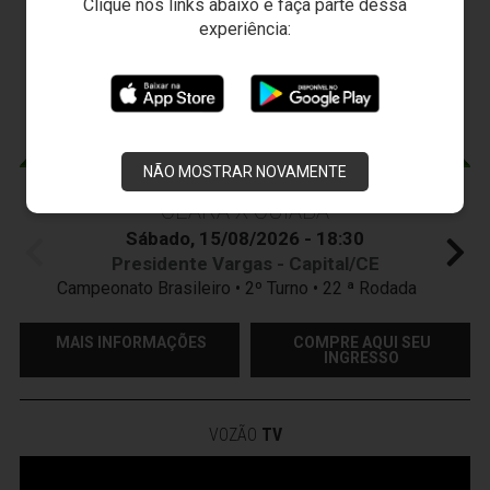
JOGOS DO
VOZÃO
Clique nos links abaixo e faça parte dessa
experiência:
NÃO MOSTRAR NOVAMENTE
CEARÁ X CUIABÁ
Sábado, 15/08/2026 - 18:30
Presidente Vargas - Capital/CE
Campeonato Brasileiro • 2º Turno • 22 ª Rodada
MAIS INFORMAÇÕES
COMPRE AQUI SEU
INGRESSO
VOZÃO
TV