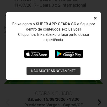
11/07/2017 - Ceará 0 x 2 Internacional
X
×
Baixe agora o
SUPER APP CEARÁ SC
e fique por
Participe das nossas promoções, clique
AQUI
e
dentro de conteúdos exclusivos!
faça seu cadastro.
Clique nos links abaixo e faça parte dessa
experiência:
JOGOS DO
VOZÃO
NÃO MOSTRAR NOVAMENTE
CEARÁ X CUIABÁ
Sábado, 15/08/2026 - 18:30
Presidente Vargas - Capital/CE