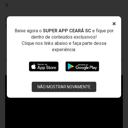
X
Participe das nossas promoções, clique
AQUI
e
×
faça seu cadastro.
Baixe agora o
SUPER APP CEARÁ SC
e fique por
dentro de conteúdos exclusivos!
JOGOS DO
VOZÃO
Clique nos links abaixo e faça parte dessa
experiência:
VOZÃO
TV
NÃO MOSTRAR NOVAMENTE