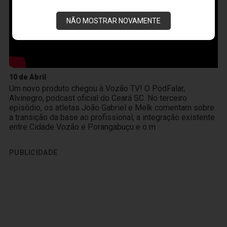
NÃO MOSTRAR NOVAMENTE
10 de Abril
Um novo produto chegou à Vozão TV! O PodFalar,
Alvinegro, podcast oficial do Ceará SC. No terceiro
episódio, os atletas João Gabriel e Melk comentam sobre
a transição da base ao profissional, a integração existente
entre Cidade Vozão e Porangabuçu e o m
PUBLICIDADE