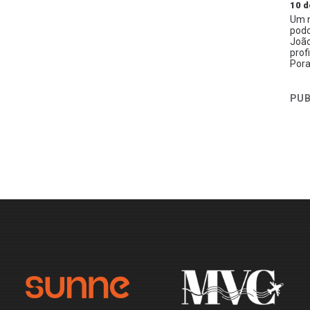
10 d
Um n
podc
João
prof
Pora
PUB