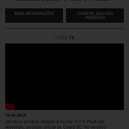
MAIS INFORMAÇÕES
COMPRE AQUI SEU
INGRESSO
VOZÃO
TV
10 de Abril
Um novo produto chegou à Vozão TV! O PodFalar,
Alvinegro, podcast oficial do Ceará SC. No terceiro