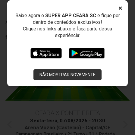
×
Baixe agora o
SUPER APP CEARÁ SC
e fique por
Anterior
Próximo
dentro de conteúdos exclusivos!
Clique nos links abaixo e faça parte dessa
Participe das nossas promoções, clique
AQUI
e
experiência:
faça seu cadastro.
JOGOS DO
VOZÃO
NÃO MOSTRAR NOVAMENTE
CEARÁ X PONTE PRETA
Sexta-feira, 07/08/2026 - 20:30
Arena Vozão (Castelão) - Capital/CE
Campeonato Brasileiro • 2º Turno • 21 ª Rodada