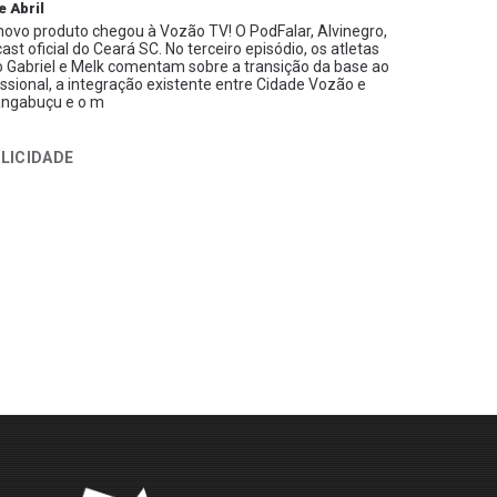
e Abril
ovo produto chegou à Vozão TV! O PodFalar, Alvinegro,
ast oficial do Ceará SC. No terceiro episódio, os atletas
 Gabriel e Melk comentam sobre a transição da base ao
issional, a integração existente entre Cidade Vozão e
ngabuçu e o m
LICIDADE