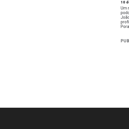
10 d
Um n
podc
João
prof
Pora
PUB