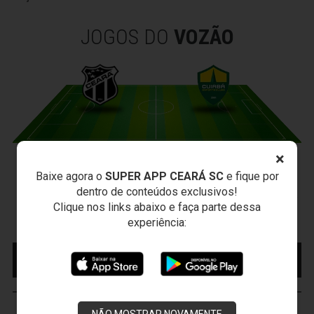
JOGOS DO
VOZÃO
×
CEARÁ X CUIABÁ
Baixe agora o
SUPER APP CEARÁ SC
e fique por
Sábado, 15/08/2026 - 18:30
dentro de conteúdos exclusivos!
Presidente Vargas - Capital/CE
Clique nos links abaixo e faça parte dessa
Campeonato Brasileiro • 2º Turno • 22 ª Rodada
experiência:
MAIS INFORMAÇÕES
COMPRE AQUI SEU
INGRESSO
NÃO MOSTRAR NOVAMENTE