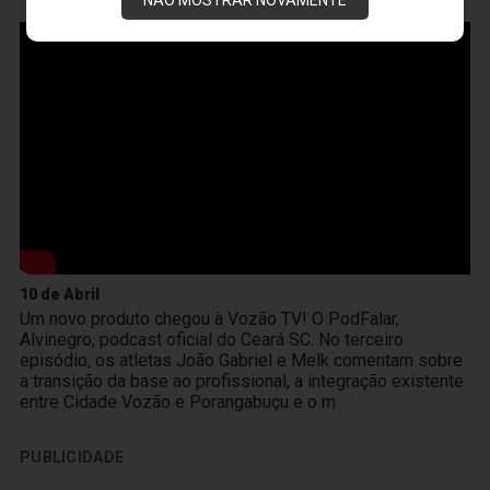
VOZÃO
TV
10 de Abril
Um novo produto chegou à Vozão TV! O PodFalar,
Alvinegro, podcast oficial do Ceará SC. No terceiro
episódio, os atletas João Gabriel e Melk comentam sobre
a transição da base ao profissional, a integração existente
entre Cidade Vozão e Porangabuçu e o m
PUBLICIDADE