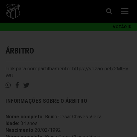
VOZÃO ID
ÁRBITRO
Link para compartilhamento:
https://vozao.net/2MlHv
WU
INFORMAÇÕES SOBRE O ÁRBITRO
Nome completo:
Bruno César Chaves Vieira
Idade:
34 anos
Nascimento
20/02/1992
Nome completo:
Bruno César Chaves Vieira