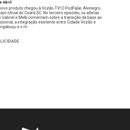
e Abril
ovo produto chegou à Vozão TV! O PodFalar, Alvinegro,
ast oficial do Ceará SC. No terceiro episódio, os atletas
 Gabriel e Melk comentam sobre a transição da base ao
issional, a integração existente entre Cidade Vozão e
ngabuçu e o m
LICIDADE