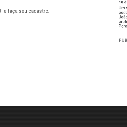
10 d
Um n
I
e faça seu cadastro.
podc
João
prof
Pora
PUB