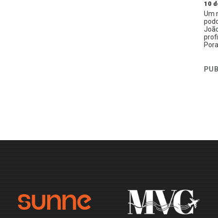
10 d
Um n
podc
João
prof
Pora
PUB