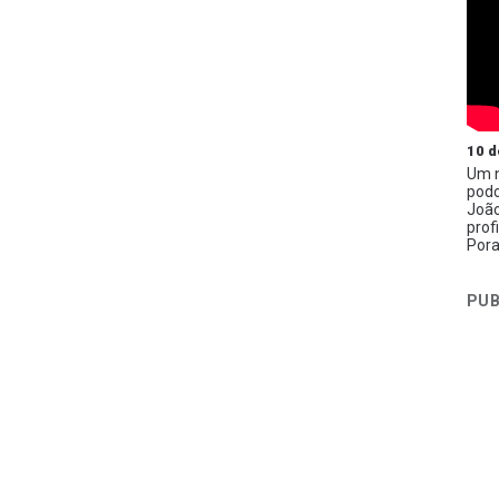
10 d
Um n
podc
João
prof
Pora
PUB