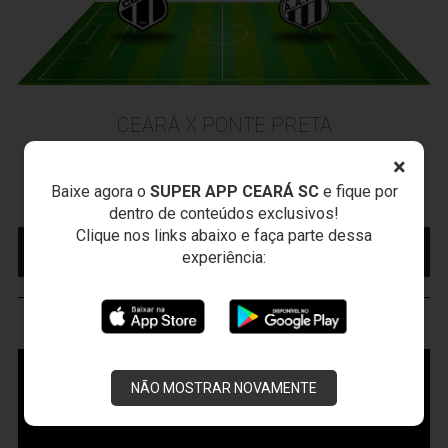
CEARÁ X PONTE PRETA
Sexta-feira, 07/08/2026 - 20:30
×
Arena Vozão (Castelão) - Capital/CE
Baixe agora o
SUPER APP CEARÁ SC
e fique por
Campeonato Brasileiro • 2º Turno • 21 ª Rodada
dentro de conteúdos exclusivos!
Clique nos links abaixo e faça parte dessa
MAIS INFORMAÇÕES
COMPRE AQUI SEU
experiência:
INGRESSO
VOZÃO
TV
NÃO MOSTRAR NOVAMENTE