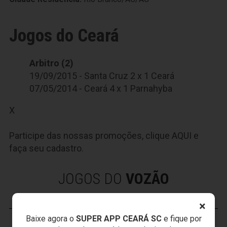
Jogos do Ceará
Arbitro (2)
19/09/2015 - Santa Cruz 2 x 1 Ceará
07/05/2014 - Ceará 4 x 1 Parnahyba
X
Participe das nossas promoções, clique
AQUI
e
faça seu cadastro.
JOGOS DO
VOZÃO
×
Baixe agora o
SUPER APP CEARÁ SC
e fique por
VOZÃO
TV