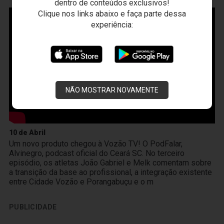
dentro de conteúdos exclusivos!
Clique nos links abaixo e faça parte dessa
experiência:
NÃO MOSTRAR NOVAMENTE
10 de Abril
Um novo produto chegou à Vozão TV! O PodFalar,
Alvinegro, podcast oficial do Ceará SC. No terceiro
episódio, os atletas João Gabriel e Melk comentam sobre
a transição da base ao profissional, a integração existente
entre Cidade Vozão e Porangabuçu e o m
PUBLICIDADE