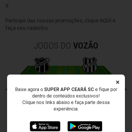
X
Participe das nossas promoções, clique
AQUI
e
faça seu cadastro.
JOGOS DO
VOZÃO
×
Baixe agora o
SUPER APP CEARÁ SC
e fique por
dentro de conteúdos exclusivos!
CEARÁ X PONTE PRETA
Clique nos links abaixo e faça parte dessa
experiência:
Sexta-feira, 07/08/2026 - 20:30
Arena Vozão (Castelão) - Capital/CE
Campeonato Brasileiro • 2º Turno • 21 ª Rodada