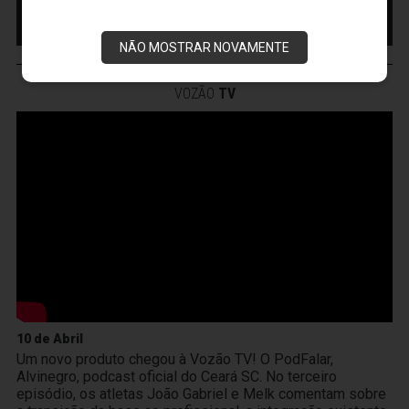
MAIS INFORMAÇÕES
COMPRE AQUI SEU
INGRESSO
NÃO MOSTRAR NOVAMENTE
VOZÃO
TV
10 de Abril
Um novo produto chegou à Vozão TV! O PodFalar,
Alvinegro, podcast oficial do Ceará SC. No terceiro
episódio, os atletas João Gabriel e Melk comentam sobre