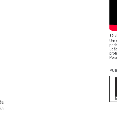
10 d
Um n
podc
João
prof
Pora
PUB
êa
êa