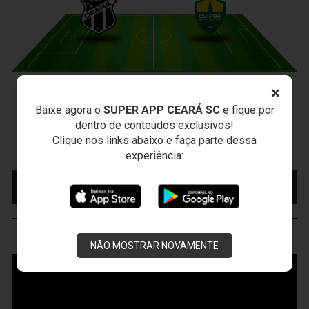
×
CEARÁ X CUIABÁ
Baixe agora o
SUPER APP CEARÁ SC
e fique por
Sábado, 15/08/2026 - 18:30
dentro de conteúdos exclusivos!
Presidente Vargas - Capital/CE
Clique nos links abaixo e faça parte dessa
Campeonato Brasileiro • 2º Turno • 22 ª Rodada
experiência:
MAIS INFORMAÇÕES
COMPRE AQUI SEU
INGRESSO
VOZÃO
TV
NÃO MOSTRAR NOVAMENTE