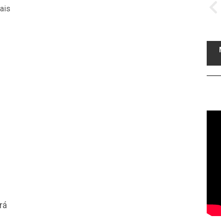
ais
rá