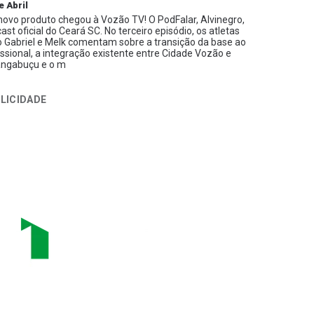
e Abril
ovo produto chegou à Vozão TV! O PodFalar, Alvinegro,
ast oficial do Ceará SC. No terceiro episódio, os atletas
 Gabriel e Melk comentam sobre a transição da base ao
issional, a integração existente entre Cidade Vozão e
ngabuçu e o m
LICIDADE