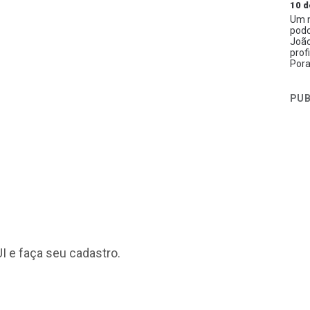
10 d
Um n
podc
João
prof
Pora
PUB
I
e faça seu cadastro.