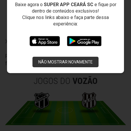
Baixe agora o
SUPER APP CEARÁ SC
e fique por
23/09/2014 - Ceará 2 x 0 América
dentro de conteúdos exclusivos!
30/08/2014 - Ceará 3 x 1 Luverdense
Clique nos links abaixo e faça parte dessa
28/04/2013 - Guarany Sobral 3 x 2 Ceará
experiência:
14/04/2013 - Fortaleza 0 x 1 Ceará
X
Participe das nossas promoções, clique
AQUI
e
NÃO MOSTRAR NOVAMENTE
faça seu cadastro.
JOGOS DO
VOZÃO