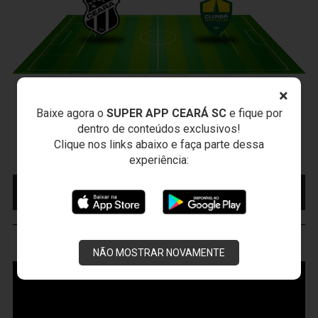
×
CEARÁ X CUIABÁ
Baixe agora o
SUPER APP CEARÁ SC
e fique por
Sábado, 15/08/2026 - 18:30
dentro de conteúdos exclusivos!
Presidente Vargas - Capital/CE
Clique nos links abaixo e faça parte dessa
Campeonato Brasileiro • 2º Turno • 22 ª Rodada
experiência:
MAIS INFORMAÇÕES
COMPRE AQUI SEU
INGRESSO
VOZÃO
TV
NÃO MOSTRAR NOVAMENTE