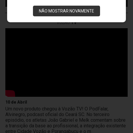
INGRESSO
NÃO MOSTRAR NOVAMENTE
VOZÃO
TV
10 de Abril
Um novo produto chegou à Vozão TV! O PodFalar,
Alvinegro, podcast oficial do Ceará SC. No terceiro
episódio, os atletas João Gabriel e Melk comentam sobre
a transição da base ao profissional, a integração existente
entre Cidade Vozão e Porangabuçu e o m