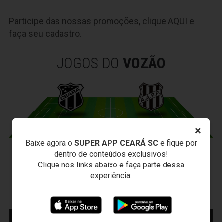
Participe das nossas promoções, clique
AQUI
e
faça seu cadastro.
JOGOS DO
VOZÃO
×
Baixe agora o
SUPER APP CEARÁ SC
e fique por
dentro de conteúdos exclusivos!
CEARÁ X PONTE PRETA
Clique nos links abaixo e faça parte dessa
Sexta-feira, 07/08/2026 - 20:30
experiência:
Arena Vozão (Castelão) - Capital/CE
Campeonato Brasileiro • 2º Turno • 21 ª Rodada
MAIS INFORMAÇÕES
COMPRE AQUI SEU