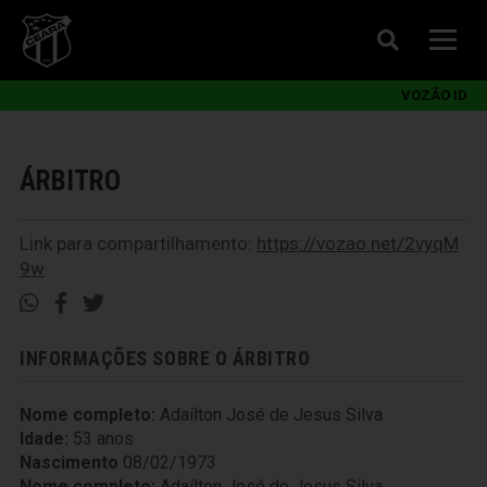
VOZÃO ID
ÁRBITRO
Link para compartilhamento:
https://vozao.net/2vyqM
9w
INFORMAÇÕES SOBRE O ÁRBITRO
Nome completo:
Adaílton José de Jesus Silva
Idade:
53 anos
Nascimento
08/02/1973
Nome completo:
Adaílton José de Jesus Silva