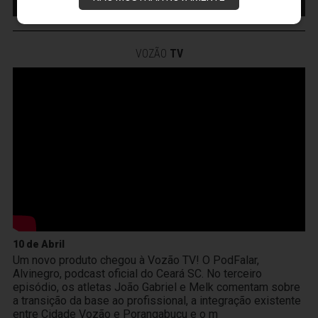
INGRESSO
VOZÃO
TV
10 de Abril
Um novo produto chegou à Vozão TV! O PodFalar,
Alvinegro, podcast oficial do Ceará SC. No terceiro
episódio, os atletas João Gabriel e Melk comentam sobre
a transição da base ao profissional, a integração existente
entre Cidade Vozão e Porangabuçu e o m