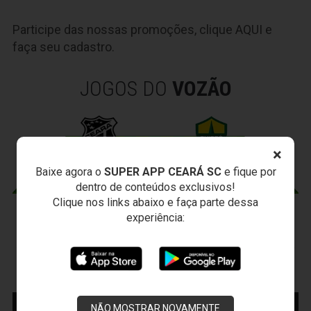
Participe das nossas promoções, clique
AQUI
e
faça seu cadastro.
JOGOS DO
VOZÃO
×
Baixe agora o
SUPER APP CEARÁ SC
e fique por
dentro de conteúdos exclusivos!
Clique nos links abaixo e faça parte dessa
experiência:
CEARÁ X CUIABÁ
Sábado, 15/08/2026 - 18:30
Presidente Vargas - Capital/CE
Campeonato Brasileiro • 2º Turno • 22 ª Rodada
MAIS INFORMAÇÕES
COMPRE AQUI SEU
NÃO MOSTRAR NOVAMENTE