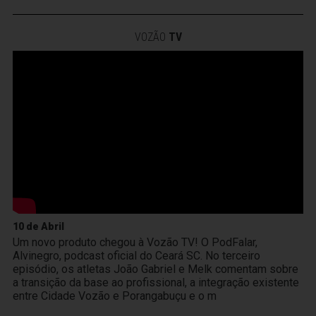
VOZÃO
TV
10 de Abril
Um novo produto chegou à Vozão TV! O PodFalar,
Alvinegro, podcast oficial do Ceará SC. No terceiro
episódio, os atletas João Gabriel e Melk comentam sobre
a transição da base ao profissional, a integração existente
entre Cidade Vozão e Porangabuçu e o m