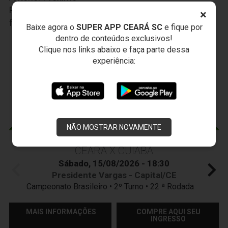
Participe das nossas promoções, clique
AQUI
e
×
faça seu cadastro.
Baixe agora o
SUPER APP CEARÁ SC
e fique por
dentro de conteúdos exclusivos!
JOGOS DO
VOZÃO
Clique nos links abaixo e faça parte dessa
experiência:
NÃO MOSTRAR NOVAMENTE
CEARÁ X CUIABÁ
Sábado, 15/08/2026 - 18:30
Presidente Vargas - Capital/CE
Campeonato Brasileiro • 2º Turno • 22 ª Rodada
MAIS INFORMAÇÕES
COMPRE AQUI SEU
INGRESSO