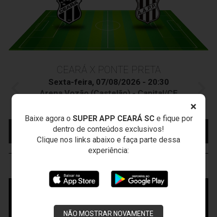
CEARÁ X PONTE PRETA
Sexta-feira, 07/08/2026 - 20:30
Arena Vozão (Castelão) - Capital/CE
Campeonato Brasileiro • 2º Turno • 21 ª Rodada
×
Baixe agora o
SUPER APP CEARÁ SC
e fique por
MAIS INFORMAÇÕES
COMPRE AQUI SEU
dentro de conteúdos exclusivos!
INGRESSO
Clique nos links abaixo e faça parte dessa
experiência:
VOZÃO
TV
NÃO MOSTRAR NOVAMENTE