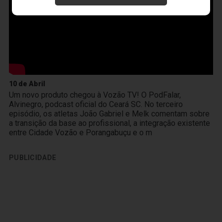
10 de Abril
Um novo produto chegou à Vozão TV! O PodFalar,
Alvinegro, podcast oficial do Ceará SC. No terceiro
episódio, os atletas João Gabriel e Melk comentam sobre
a transição da base ao profissional, a integração existente
entre Cidade Vozão e Porangabuçu e o m
PUBLICIDADE