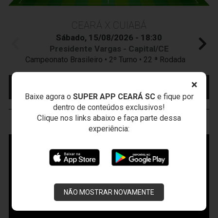
CEARÁ X CUIABÁ
Sábado, 15/08/2026 - 18:30
Presidente Vargas - Capital/CE
Campeonato Brasileiro • 2º Turno • 22 ª Rodada
×
MAIS INFORMAÇÕES
COMPRE AQUI SEU
INGRESSO
Baixe agora o
SUPER APP CEARÁ SC
e fique por
dentro de conteúdos exclusivos!
Clique nos links abaixo e faça parte dessa
VOZÃO
TV
experiência:
NÃO MOSTRAR NOVAMENTE