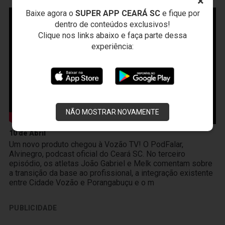
×
Baixe agora o
SUPER APP CEARÁ SC
e fique por
dentro de conteúdos exclusivos!
Clique nos links abaixo e faça parte dessa
experiência:
NÃO MOSTRAR NOVAMENTE
10 de Abril
Um novo produto chegou à Vozão TV! O PodFalar,
Alvinegro, podcast oficial do Ceará SC. No terceiro
episódio, os atletas João Gabriel e Melk comentam sobre
a transição da base ao profissional, a integração existente
entre Cidade Vozão e Porangabuçu e o m
PUBLICIDADE