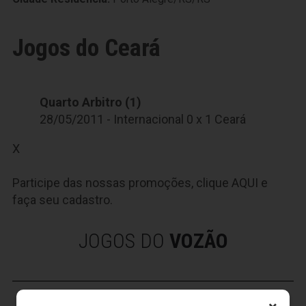
Jogos do Ceará
Quarto Arbitro (1)
28/05/2011 - Internacional 0 x 1 Ceará
X
Participe das nossas promoções, clique
AQUI
e
faça seu cadastro.
JOGOS DO
VOZÃO
VOZÃO
TV