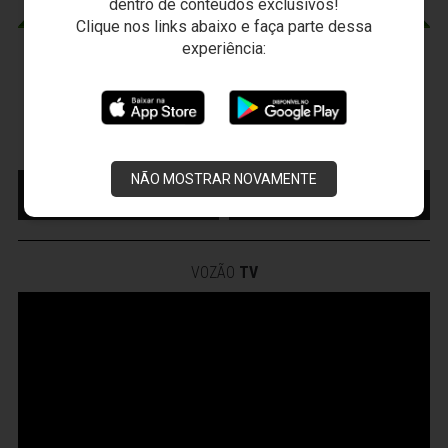
dentro de conteúdos exclusivos!
Clique nos links abaixo e faça parte dessa
experiência:
CEARÁ X PONTE PRETA
Sexta-feira, 07/08/2026 - 20:30
Arena Vozão (Castelão) - Capital/CE
Campeonato Brasileiro • 2º Turno • 21 ª Rodada
NÃO MOSTRAR NOVAMENTE
MAIS INFORMAÇÕES
COMPRE AQUI SEU
INGRESSO
VOZÃO
TV