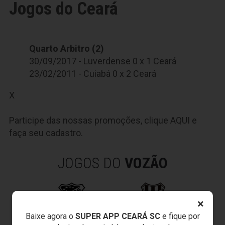
Jogos do Ceará
Quarto Arbitro (2)
30/09/2017 - Luverdense 0 x 1 Ceará
23/02/2011 - Cuiabá 0 x 2 Ceará
X
Participe das nossas promoções, clique
AQUI
e
faça seu cadastro.
JOGOS DO
VOZÃO
×
Baixe agora o
SUPER APP CEARÁ SC
e fique por