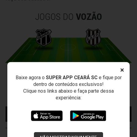
JOGOS DO
VOZÃO
×
CEARÁ X PONTE PRETA
Baixe agora o
SUPER APP CEARÁ SC
e fique por
Sexta-feira, 07/08/2026 - 20:30
dentro de conteúdos exclusivos!
Arena Vozão (Castelão) - Capital/CE
Clique nos links abaixo e faça parte dessa
Campeonato Brasileiro • 2º Turno • 21 ª Rodada
experiência:
MAIS INFORMAÇÕES
COMPRE AQUI SEU
INGRESSO