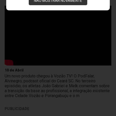
VOZÃO
TV
NÃO MOSTRAR NOVAMENTE
10 de Abril
Um novo produto chegou à Vozão TV! O PodFalar,
Alvinegro, podcast oficial do Ceará SC. No terceiro
episódio, os atletas João Gabriel e Melk comentam sobre
a transição da base ao profissional, a integração existente
entre Cidade Vozão e Porangabuçu e o m
PUBLICIDADE