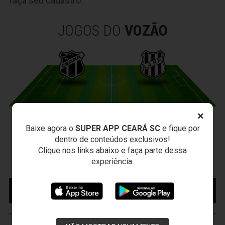
faça seu cadastro.
JOGOS DO
VOZÃO
×
CEARÁ X PONTE PRETA
Baixe agora o
SUPER APP CEARÁ SC
e fique por
Sexta-feira, 07/08/2026 - 20:30
dentro de conteúdos exclusivos!
Clique nos links abaixo e faça parte dessa
Arena Vozão (Castelão) - Capital/CE
experiência:
Campeonato Brasileiro • 2º Turno • 21 ª Rodada
MAIS INFORMAÇÕES
COMPRE AQUI SEU
INGRESSO