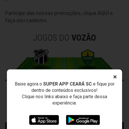
Participe das nossas promoções, clique
AQUI
e
faça seu cadastro.
JOGOS DO
VOZÃO
×
Baixe agora o
SUPER APP CEARÁ SC
e fique por
dentro de conteúdos exclusivos!
CEARÁ X CUIABÁ
Clique nos links abaixo e faça parte dessa
Sábado, 15/08/2026 - 18:30
experiência:
Presidente Vargas - Capital/CE
Campeonato Brasileiro • 2º Turno • 22 ª Rodada
MAIS INFORMAÇÕES
COMPRE AQUI SEU