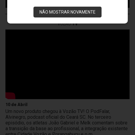
INGRESSO
NÃO MOSTRAR NOVAMENTE
VOZÃO
TV
10 de Abril
Um novo produto chegou à Vozão TV! O PodFalar,
Alvinegro, podcast oficial do Ceará SC. No terceiro
episódio, os atletas João Gabriel e Melk comentam sobre
a transição da base ao profissional, a integração existente
entre Cidade Vozão e Porangabuçu e o m