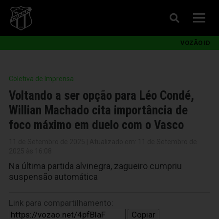
VOZÃO ID
Coletiva de Imprensa
Voltando a ser opção para Léo Condé,
Willian Machado cita importância de
foco máximo em duelo com o Vasco
11 de Setembro de 2025 | Atualizado em: 11 de Setembro de
2025 às 16:08
Na última partida alvinegra, zagueiro cumpriu
suspensão automática
Link para compartilhamento:
Copiar