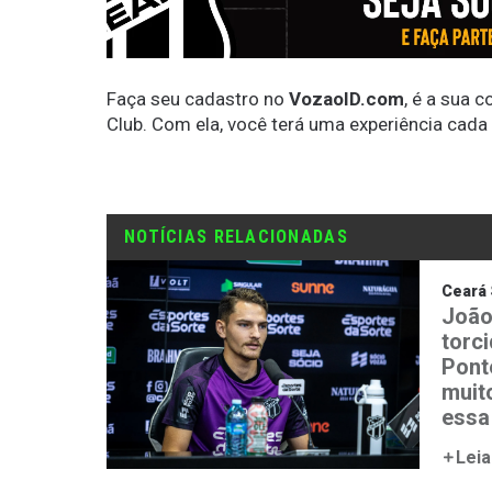
Faça seu cadastro no
VozaoID.com
, é a sua 
Club. Com ela, você terá uma experiência cada
NOTÍCIAS RELACIONADAS
Ceará 
João
torc
Ponte
muit
essa
Leia