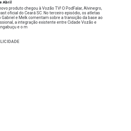
e Abril
ovo produto chegou à Vozão TV! O PodFalar, Alvinegro,
ast oficial do Ceará SC. No terceiro episódio, os atletas
 Gabriel e Melk comentam sobre a transição da base ao
issional, a integração existente entre Cidade Vozão e
ngabuçu e o m
LICIDADE