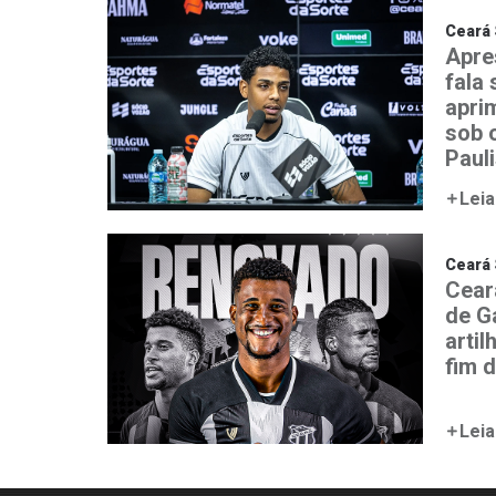
Ceará 
Apre
fala
aprim
sob 
Paul
Leia
Ceará 
Cear
de G
artil
fim 
Leia