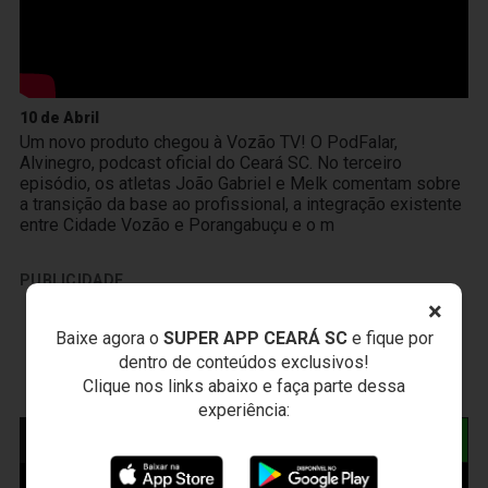
10 de Abril
Um novo produto chegou à Vozão TV! O PodFalar,
Alvinegro, podcast oficial do Ceará SC. No terceiro
episódio, os atletas João Gabriel e Melk comentam sobre
a transição da base ao profissional, a integração existente
entre Cidade Vozão e Porangabuçu e o m
PUBLICIDADE
×
Baixe agora o
SUPER APP CEARÁ SC
e fique por
dentro de conteúdos exclusivos!
Clique nos links abaixo e faça parte dessa
experiência:
NOTÍCIAS RELACIONADAS