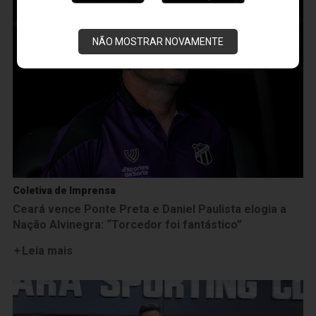
NÃO MOSTRAR NOVAMENTE
Coletiva de Imprensa
Ceará vence Ponte Preta e Daniel Paulista elogia a
Nação Alvinegra: “Torcedor foi fantástico”
Leia mais