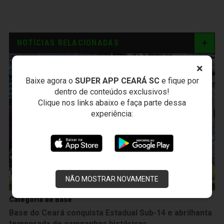
NOTÍCIAS RELACIONADAS
×
Baixe agora o
SUPER APP CEARÁ SC
e fique por
dentro de conteúdos exclusivos!
Clique nos links abaixo e faça parte dessa
experiência:
NÃO MOSTRAR NOVAMENTE
Categoria de Base
Base do Ceará conquista Estadual Sub-14 e abrilhanta
temporada de campanhas históricas