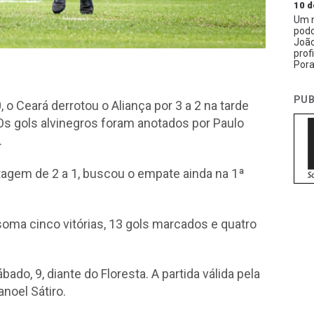
10 d
Um n
podc
João
prof
Pora
PUB
 Ceará derrotou o Aliança por 3 a 2 na tarde
Os gols alvinegros foram anotados por Paulo
.
agem de 2 a 1, buscou o empate ainda na 1ª
oma cinco vitórias, 13 gols marcados e quatro
do, 9, diante do Floresta. A partida válida pela
noel Sátiro.