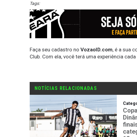
Tags:
Faça seu cadastro no
VozaoID.com
, é a sua 
Club. Com ela, você terá uma experiência cada
NOTÍCIAS RELACIONADAS
Catego
Copa
Dinâ
fina
cate