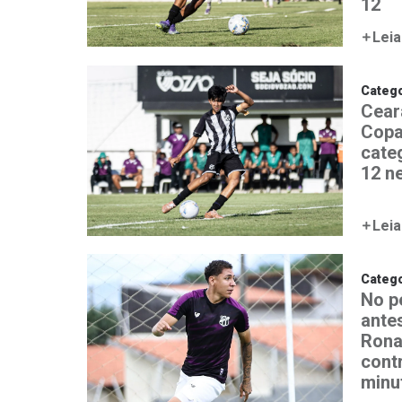
12
Leia
Catego
Ceará
Copa
cate
12 n
Leia
Catego
No p
ante
Rona
contr
minut