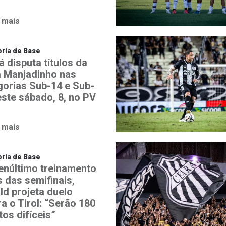
 mais
ria de Base
 disputa títulos da
 Manjadinho nas
gorias Sub-14 e Sub-
este sábado, 8, no PV
 mais
ria de Base
enúltimo treinamento
s das semifinais,
ld projeta duelo
a o Tirol: “Serão 180
os difíceis”