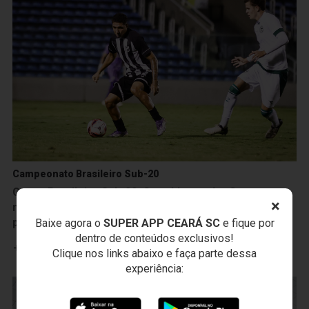
Campeonato Brasileiro Sub-20
Camp. Brasileiro Sub-20: Ceará luta até o fim, empata
×
no tempo normal, mas é superado pelo Goiás nos
pênaltis
Baixe agora o
SUPER APP CEARÁ SC
e fique por
dentro de conteúdos exclusivos!
Leia mais
Clique nos links abaixo e faça parte dessa
experiência: