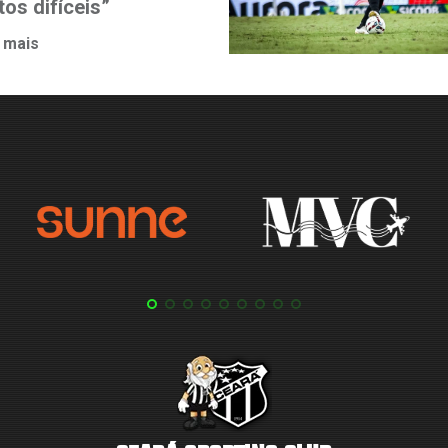
os difíceis”
 mais