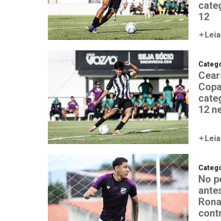
cate
12
Leia
Catego
Ceará
Copa
cate
12 n
Leia
Catego
No p
ante
Rona
contr