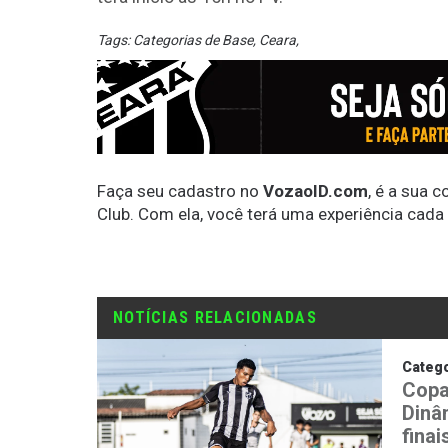
Tags:
Categorias de Base
,
Ceara
,
Faça seu cadastro no
VozaoID.com
, é a sua 
Club. Com ela, você terá uma experiência cada
NOTÍCIAS RELACIONADAS
Catego
Copa
Dinâ
fina