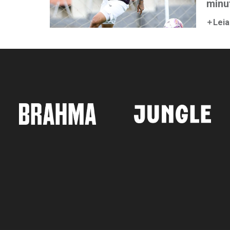
minut
Leia