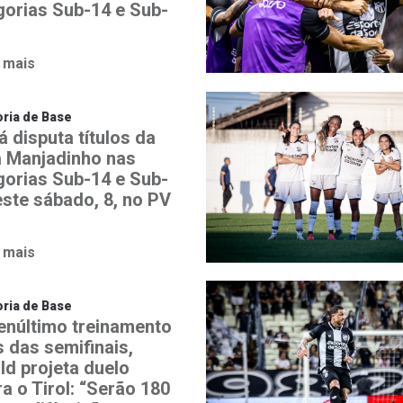
gorias Sub-14 e Sub-
 mais
ria de Base
 disputa títulos da
 Manjadinho nas
gorias Sub-14 e Sub-
este sábado, 8, no PV
 mais
ria de Base
enúltimo treinamento
s das semifinais,
ld projeta duelo
a o Tirol: “Serão 180