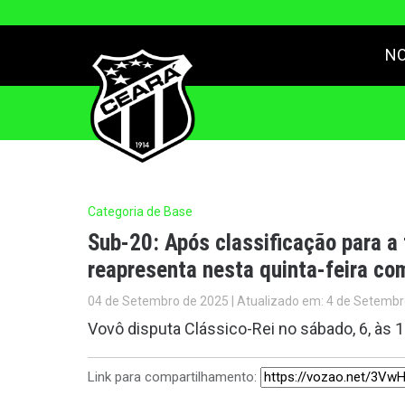
NO
Categoria de Base
Sub-20: Após classificação para a 
reapresenta nesta quinta-feira co
04 de Setembro de 2025 | Atualizado em: 4 de Setembr
Vovô disputa Clássico-Rei no sábado, 6, às 
Link para compartilhamento: