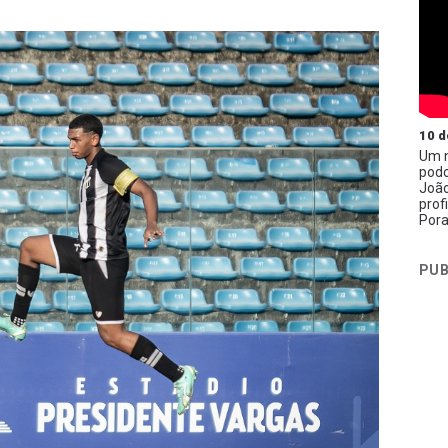
10 d
Um n
podc
João
prof
Pora
PUB