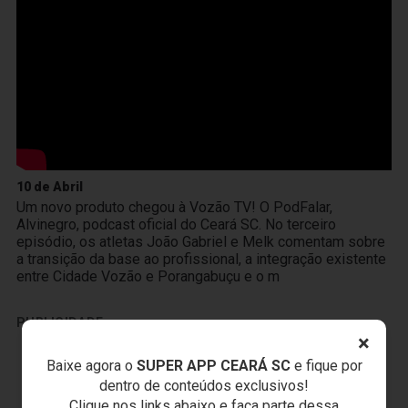
10 de Abril
Um novo produto chegou à Vozão TV! O PodFalar,
Alvinegro, podcast oficial do Ceará SC. No terceiro
episódio, os atletas João Gabriel e Melk comentam sobre
a transição da base ao profissional, a integração existente
entre Cidade Vozão e Porangabuçu e o m
PUBLICIDADE
×
Baixe agora o
SUPER APP CEARÁ SC
e fique por
dentro de conteúdos exclusivos!
Clique nos links abaixo e faça parte dessa