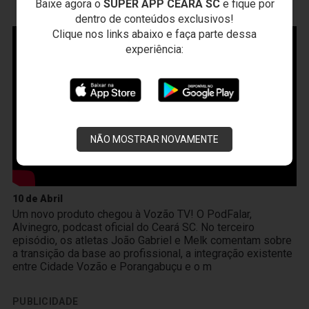
Baixe agora o
SUPER APP CEARÁ SC
e fique por
VOZÃO
TV
dentro de conteúdos exclusivos!
Clique nos links abaixo e faça parte dessa
experiência:
NÃO MOSTRAR NOVAMENTE
10 de Abril
Um novo produto chegou à Vozão TV! O PodFalar,
Alvinegro, podcast oficial do Ceará SC. No terceiro
episódio, os atletas João Gabriel e Melk comentam sobre
a transição da base ao profissional, a integração existente
entre Cidade Vozão e Porangabuçu e o m
PUBLICIDADE