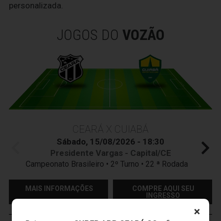
personalizada.
JOGOS DO
VOZÃO
CEARÁ X CUIABÁ
Sábado, 15/08/2026 - 18:30
Presidente Vargas - Capital/CE
Campeonato Brasileiro • 2º Turno • 22 ª Rodada
MAIS INFORMAÇÕES
COMPRE AQUI SEU
INGRESSO
×