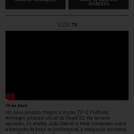
INGRESSO
VOZÃO
TV
10 de Abril
Um novo produto chegou à Vozão TV! O PodFalar,
Alvinegro, podcast oficial do Ceará SC. No terceiro
episódio, os atletas João Gabriel e Melk comentam sobre
a transição da base ao profissional, a integração existente