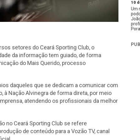
10 d
Um n
podc
João
prof
Pora
PUB
rsos setores do Ceará Sporting Club, o
dade da informação tem guiado, de forma
unicação do Mais Querido, processo
cípios daqueles que se dedicam a comunicar com
o, à Nação Alvinegra de forma direta, por meio
da imprensa, atendendo os profissionais da melhor
 no Ceará Sporting Club se refere
produção de conteúdo para a Vozão TV, canal
icial.