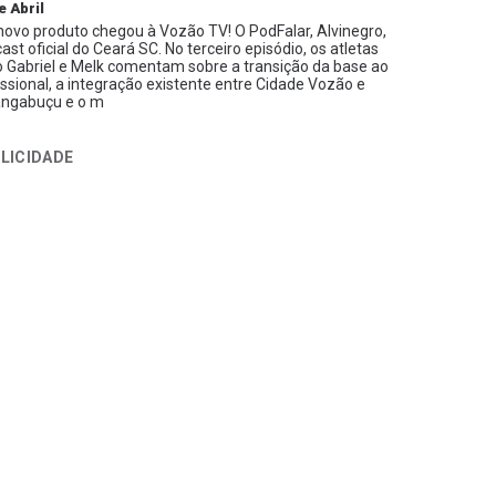
e Abril
ovo produto chegou à Vozão TV! O PodFalar, Alvinegro,
ast oficial do Ceará SC. No terceiro episódio, os atletas
 Gabriel e Melk comentam sobre a transição da base ao
issional, a integração existente entre Cidade Vozão e
ngabuçu e o m
LICIDADE