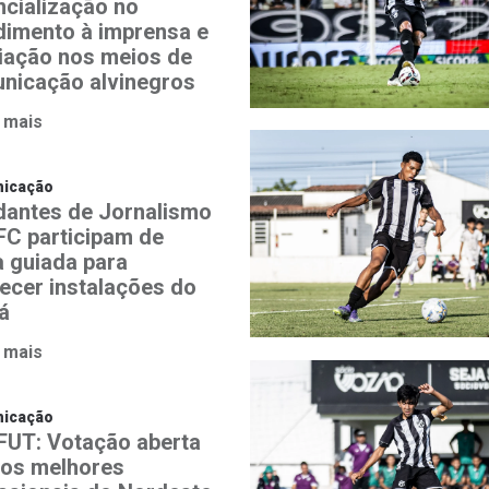
ncialização no
dimento à imprensa e
iação nos meios de
nicação alvinegros
 mais
icação
dantes de Jornalismo
FC participam de
a guiada para
ecer instalações do
á
 mais
icação
UT: Votação aberta
 os melhores