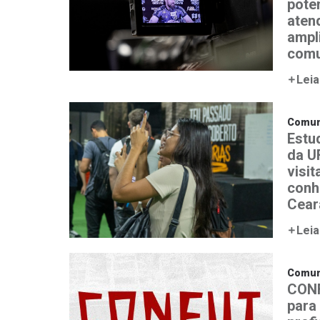
pote
aten
ampl
comu
Leia
Comun
Estu
da U
visit
conh
Cear
Leia
Comun
CONF
para