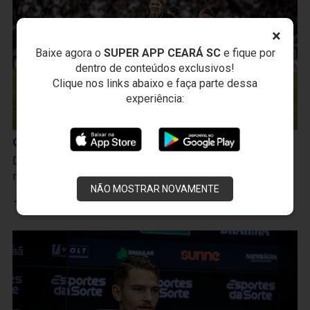
×
Baixe agora o
SUPER APP CEARÁ SC
e fique por
dentro de conteúdos exclusivos!
Clique nos links abaixo e faça parte dessa
experiência:
Ceará Sporting Club
Decisivo contra a Ponte Preta, Lucca celebra gol e
mira mais vitórias: “Vamos para cima”
NÃO MOSTRAR NOVAMENTE
Leia mais