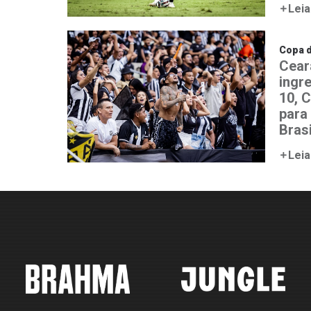
Leia
Copa d
Cear
ingr
10, C
para
Brasi
Leia