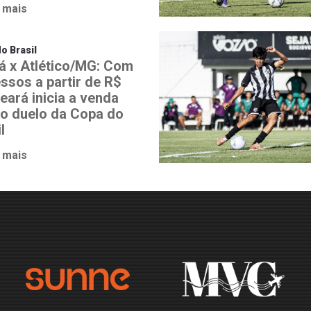
 mais
o Brasil
á x Atlético/MG: Com
essos a partir de R$
eará inicia a venda
 o duelo da Copa do
l
 mais