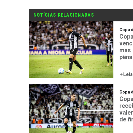
NOTÍCIAS RELACIONADAS
Copa d
Copa
venc
mas 
pêna
Leia
Copa d
Copa
rece
vale
de fi