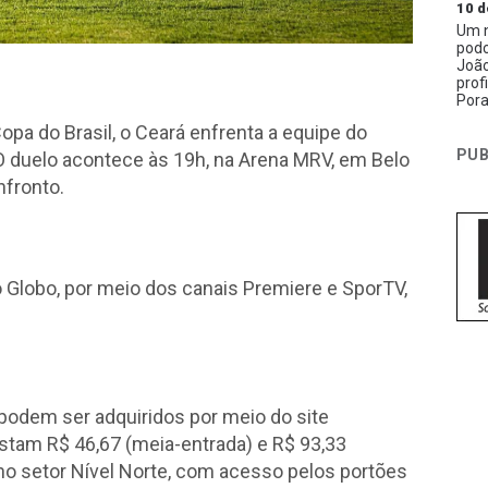
10 d
Um n
podc
João
prof
Pora
Copa do Brasil, o Ceará enfrenta a equipe do
PUB
. O duelo acontece às 19h, na Arena MRV, em Belo
nfronto.
 Globo, por meio dos canais Premiere e SporTV,
podem ser adquiridos por meio do site
stam R$ 46,67 (meia-entrada) e R$ 93,33
ada no setor Nível Norte, com acesso pelos portões