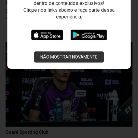
dentro de conteúdos exclusivos!
Ceará Sporting Club
Clique nos links abaixo e faça parte dessa
Decisivo contra a Ponte Preta, Lucca celebra gol e
experiência:
mira mais vitórias: “Vamos para cima”
Leia mais
NÃO MOSTRAR NOVAMENTE
Ceará Sporting Club