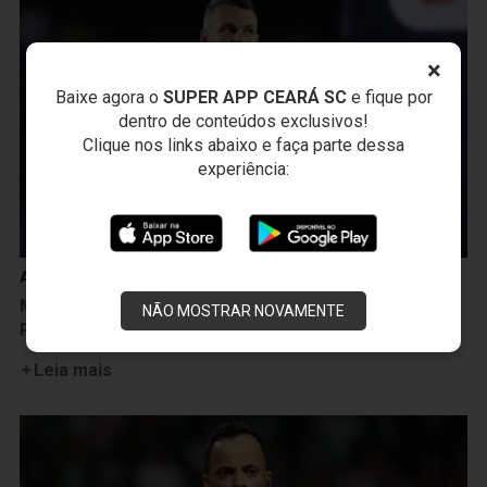
×
Baixe agora o
SUPER APP CEARÁ SC
e fique por
dentro de conteúdos exclusivos!
Clique nos links abaixo e faça parte dessa
experiência:
Arbitragem
Mineiro Paulo Cesar Zanovelli apita Ceará x Ponte
NÃO MOSTRAR NOVAMENTE
Preta na Arena Castelão
Leia mais