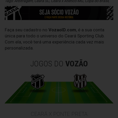
Tags:
Arbitragem
,
Ceará SC
,
Ceará x Atlético-MG
,
Copa do Brasil
,
Faça seu cadastro no
VozaoID.com
, é a sua conta
única para todo o universo do Ceará Sporting Club.
Com ela, você terá uma experiência cada vez mais
personalizada.
JOGOS DO
VOZÃO
CEARÁ X PONTE PRETA