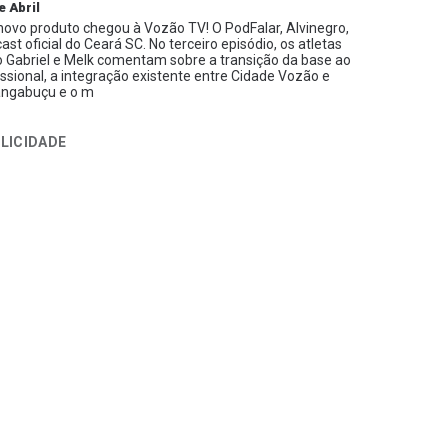
e Abril
ovo produto chegou à Vozão TV! O PodFalar, Alvinegro,
ast oficial do Ceará SC. No terceiro episódio, os atletas
 Gabriel e Melk comentam sobre a transição da base ao
issional, a integração existente entre Cidade Vozão e
ngabuçu e o m
LICIDADE