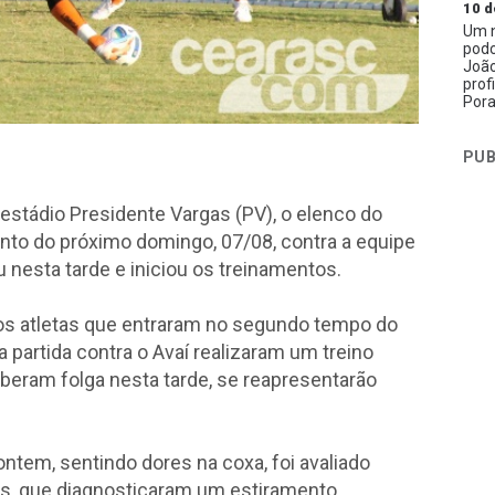
10 d
Um n
podc
João
prof
Pora
PUB
o estádio Presidente Vargas (PV), o elenco do
onto do próximo domingo, 07/08, contra a equipe
 nesta tarde e iniciou os treinamentos.
os atletas que entraram no segundo tempo do
 partida contra o Avaí realizaram um treino
beram folga nesta tarde, se reapresentarão
ntem, sentindo dores na coxa, foi avaliado
mes, que diagnosticaram um estiramento