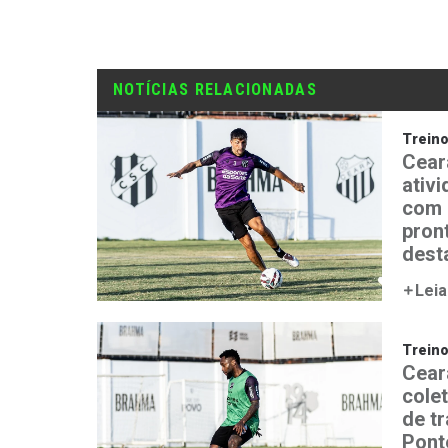
NOTÍCIAS RELACIONADAS
Trein
Cear
ativ
com 
pron
desta
Leia
Trein
Ceará
colet
de t
Pont