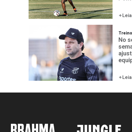
Leia
Trein
No s
sema
ajust
equi
Leia