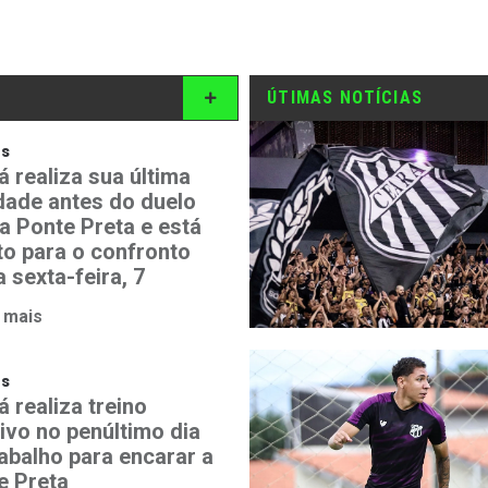
ÚTIMAS NOTÍCIAS
os
á realiza sua última
idade antes do duelo
a Ponte Preta e está
to para o confronto
 sexta-feira, 7
 mais
os
 realiza treino
ivo no penúltimo dia
rabalho para encarar a
e Preta