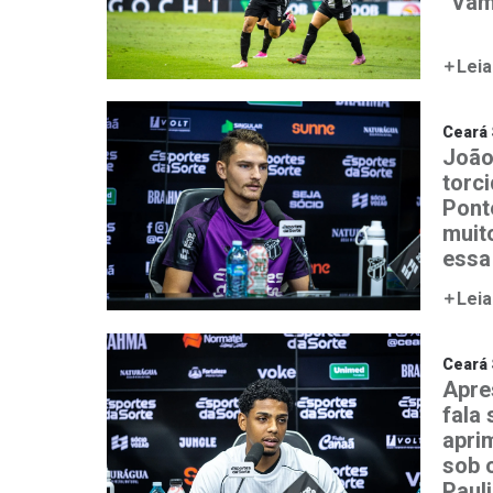
“Vam
Leia
Ceará 
João
torc
Ponte
muit
essa
Leia
Ceará 
Apre
fala
aprim
sob 
Paul