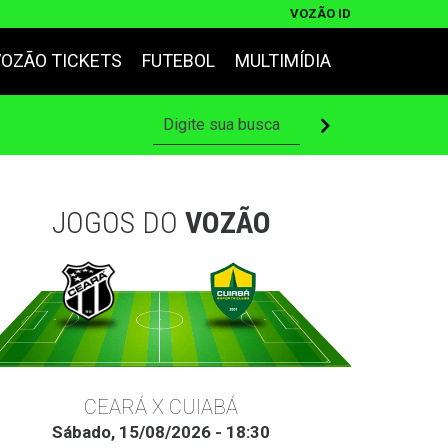
VOZÃO ID
VOZÃO TICKETS
FUTEBOL
MULTIMÍDIA
JOGOS DO
VOZÃO
CEARÁ X CUIABÁ
Sábado, 15/08/2026 - 18:30
Ter