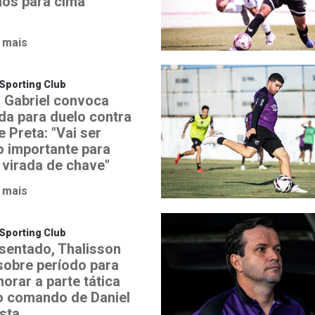
os para cima”
 mais
Sporting Club
 Gabriel convoca
ida para duelo contra
 Preta: "Vai ser
o importante para
 virada de chave"
 mais
Sporting Club
sentado, Thalisson
 sobre período para
orar a parte tática
o comando de Daniel
ista