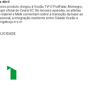
e Abril
ovo produto chegou à Vozão TV! O PodFalar, Alvinegro,
ast oficial do Ceará SC. No terceiro episódio, os atletas
 Gabriel e Melk comentam sobre a transição da base ao
issional, a integração existente entre Cidade Vozão e
ngabuçu e o m
LICIDADE