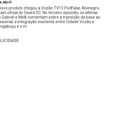
e Abril
ovo produto chegou à Vozão TV! O PodFalar, Alvinegro,
ast oficial do Ceará SC. No terceiro episódio, os atletas
 Gabriel e Melk comentam sobre a transição da base ao
issional, a integração existente entre Cidade Vozão e
ngabuçu e o m
LICIDADE