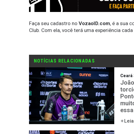
Faça seu cadastro no
VozaoID.com
, é a sua 
Club. Com ela, você terá uma experiência cada
NOTÍCIAS RELACIONADAS
Ceará 
João
torc
Ponte
muit
essa
Leia