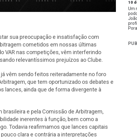
10 d
Um n
podc
João
prof
Pora
star sua preocupação e insatisfação com
PUB
arbitragem cometidos em nossas últimas
 do VAR nas competições, vêm interferindo
sando relevantíssimos prejuízos ao Clube.
já vêm sendo feitos reiteradamente no foro
Arbitragem, que tem oportunizado os debates e
 lances, ainda que de forma divergente à
 brasileira e pela Comissão de Arbitragem,
ilidade inerentes à função, bem como a
go. Todavia reafirmamos que lances capitais
ouco clara e contrária a interpretações