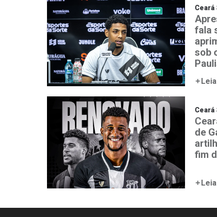
Ceará 
Apre
fala
aprim
sob 
Paul
Leia
Ceará 
Cear
de G
artil
fim 
Leia