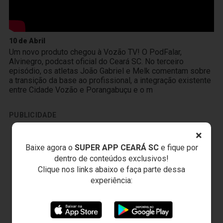
10 de Abril
Um novo produto chegou à Vozão TV! O PodFalar,
Alvinegro, podcast oficial do Ceará SC. No terceiro
episódio, os atletas João Gabriel e Melk comentam sobre
a transição da base ao profissional, a integração existente
entre Cidade Vozão e Porangabuçu e o m
PUBLICIDADE
×
Baixe agora o
SUPER APP CEARÁ SC
e fique por
dentro de conteúdos exclusivos!
Clique nos links abaixo e faça parte dessa
experiência: